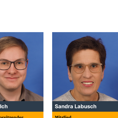
lch
Sandra Labusch
orsitzender
Mitglied